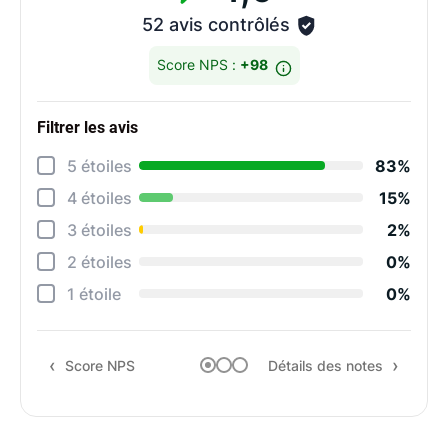
52 avis contrôlés
Score NPS :
+98
Filtrer les avis
Détai
5 étoiles
83%
Rela
4 étoiles
15%
Cons
3 étoiles
2%
Qual
2 étoiles
0%
Suiv
1 étoile
0%
Rapp
Score NPS
Détails des notes
Rec